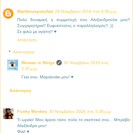
Marilenaspotofart
29 Νοεμβρίου 2016 στις 6:05 μ.μ.
Πολύ δυναμική η συμμετοχή σου Αλεξανδρούλα μου!!
Συγχαρητήρια!! Ευφυέστατος ο παραλληλισμός!! ;))
Σε φιλώ με αγάπη!! ♥
Απάντηση
Απαντήσεις
Woman in Blogs
30 Νοεμβρίου 2016 στις
3:25 μ.μ.
Γεια σου, Μαριλενάκι μου! ♥
Απάντηση
Funky Monkey
30 Νοεμβρίου 2016 στις 5:38 μ.μ.
Τι ωραίο! Μου άρεσε τόσο πολύ το σκεπτικό σου... Μπράβο
Αλεξάνδρα μου!
Φιλί! ♥