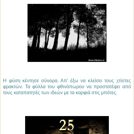
Η φύση κέντησε σύνορα. Απ’ έξω να κλείσει τους χτίστες
φρακτών. Τα φύλλα του φθινόπωρου να προστατέψει από
τους καταπατητές των ιδεών με τα καρφιά στις μπότες.